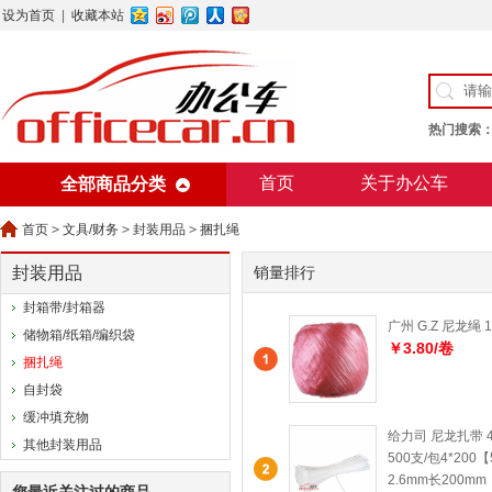
设为首页
|
收藏本站
热门搜索
首页
关于办公车
全部商品分类
美术用纸
办公用纸
首页
>
文具/财务
>
封装用品
>
捆扎绳
封装用品
销量排行
封箱带/封箱器
广州 G.Z 尼龙绳 1
储物箱/纸箱/编织袋
￥3.80/卷
捆扎绳
自封袋
缓冲填充物
给力司 尼龙扎带 4
其他封装用品
500支/包4*200
2.6mm长200mm