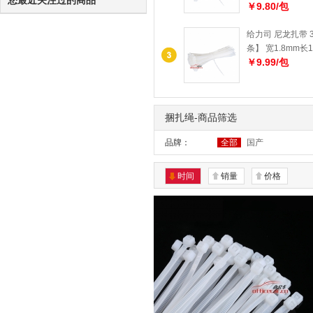
您最近关注过的商品
￥9.80/包
给力司 尼龙扎带 3
条】 宽1.8mm长1
￥9.99/包
捆扎绳-商品筛选
品牌：
全部
国产
时间
销量
价格