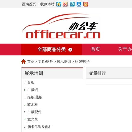
设为首页
|
收藏本站
首页
关于办
全部商品分类
美术用纸
办
首页
>
文具/财务
>
展示培训
>
标牌/席卡
展示培训
销量排行
白板
白板纸
绿板/黑板
软木板
白板配件
激光笔
胸卡吊绳及配件