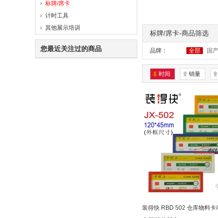
标牌/席卡
计时工具
其他展示培训
标牌/席卡-商品筛选
您最近关注过的商品
品牌：
全部
国
时间
销量
装得快 RBD 502 仓库物料卡