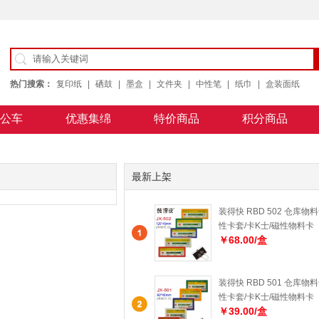
热门搜索：
复印纸
|
硒鼓
|
墨盒
|
文件夹
|
中性笔
|
纸巾
|
盒装面纸
公车
优惠集绵
特价商品
积分商品
公用纸
最新上架
装得快 RBD 502 仓库物料
性卡套/卡K士/磁性物料卡
￥68.00/盒
装得快 RBD 501 仓库物料
性卡套/卡K士/磁性物料卡
￥39.00/盒