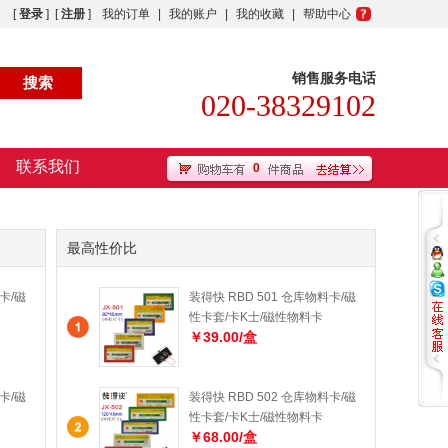
[
登录
] [
注册
]
我的订单
|
我的账户
|
我的收藏
|
帮助中心
销售服务电话
020-38329102
联系我们
0
最高性价比
卡/磁
装得快 RBD 501 仓库物料卡/磁
性卡套/卡K士/磁性物料卡
￥39.00/盒
卡/磁
装得快 RBD 502 仓库物料卡/磁
性卡套/卡K士/磁性物料卡
￥68.00/盒