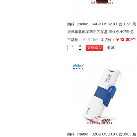
朗科（Netac）64GB USB2.0 U盘U196 黑
旋风车载电脑两用闪存盘 黑红色小巧迷你
￥43.00/个
加密U盘
市场价：
￥45.15/个
本店价：
+
立刻购买
收藏
-
朗科（Netac）32GB USB3.0 U盘U905 精