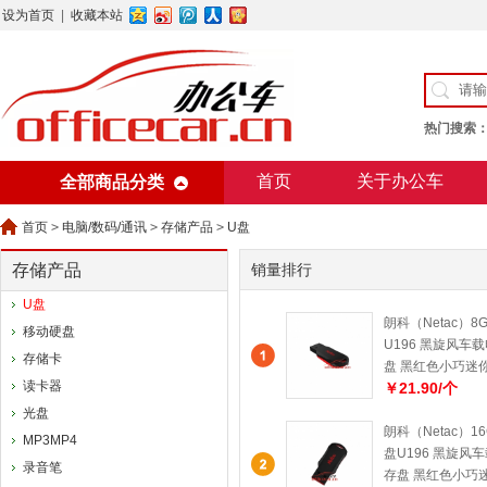
设为首页
|
收藏本站
热门搜索
首页
关于办公车
全部商品分类
美术用纸
办公用纸
首页
>
电脑/数码/通讯
>
存储产品
>
U盘
存储产品
销量排行
U盘
朗科（Netac）8GB
移动硬盘
U196 黑旋风车
存储卡
盘 黑红色小巧迷
读卡器
￥21.90/个
光盘
朗科（Netac）16G
MP3MP4
盘U196 黑旋风
录音笔
存盘 黑红色小巧