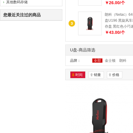
其他数码存储
￥26.00/个
您最近关注过的商品
朗科（Netac）64G
盘U196 黑旋风
存盘 黑红色小巧
￥43.00/个
U盘-商品筛选
品牌：
全部
金士顿
朗科
时间
销量
价格