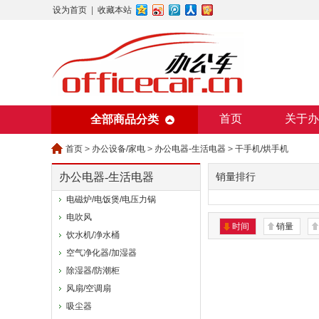
设为首页
|
收藏本站
首页
关于办
全部商品分类
美术用纸
办
首页
>
办公设备/家电
>
办公电器-生活电器
>
干手机/烘手机
办公电器-生活电器
销量排行
电磁炉/电饭煲/电压力锅
电吹风
时间
销量
饮水机/净水桶
空气净化器/加湿器
除湿器/防潮柜
风扇/空调扇
吸尘器