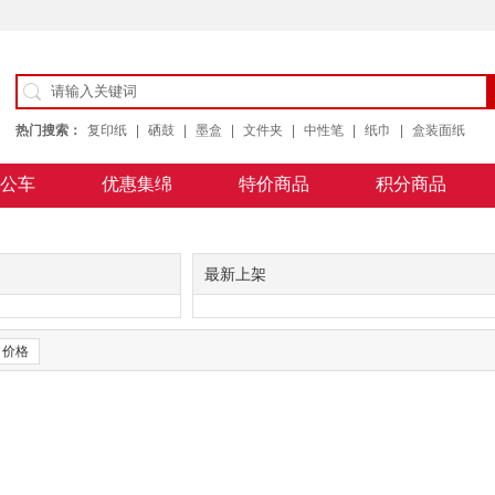
热门搜索：
复印纸
|
硒鼓
|
墨盒
|
文件夹
|
中性笔
|
纸巾
|
盒装面纸
公车
优惠集绵
特价商品
积分商品
公用纸
最新上架
价格