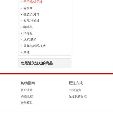
干手机/烘手机
电水壶
微波炉/烤箱
熨斗/挂烫机
咖啡机
消毒柜
冰柜/酒柜
豆浆机/料理机类
其他
您最近关注过的商品
购物指南
配送方式
帐户注册
59免运费
购物流程
配送收费标准
会员权益