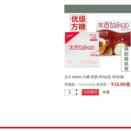
太古 taikoo 方糖 优级 454g/盒 48盒/箱
￥12.50/盒
市场价：
￥13.13/盒
本店价：
+
立刻购买
收藏
-