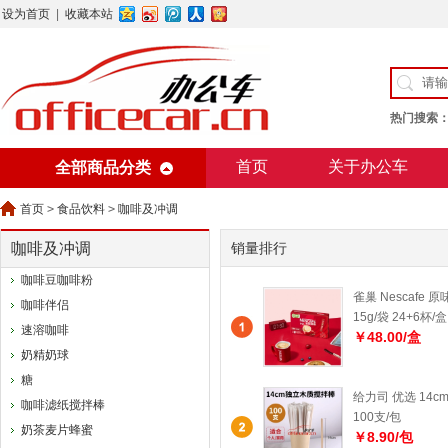
设为首页
|
收藏本站
热门搜索
首页
关于办公车
全部商品分类
美术用纸
办公用纸
首页
>
食品饮料
>
咖啡及冲调
咖啡及冲调
销量排行
咖啡豆咖啡粉
雀巢 Nescafe 
咖啡伴侣
15g/袋 24+6杯/盒
速溶咖啡
￥48.00/盒
奶精奶球
糖
给力司 优选 14c
咖啡滤纸搅拌棒
100支/包
奶茶麦片蜂蜜
￥8.90/包