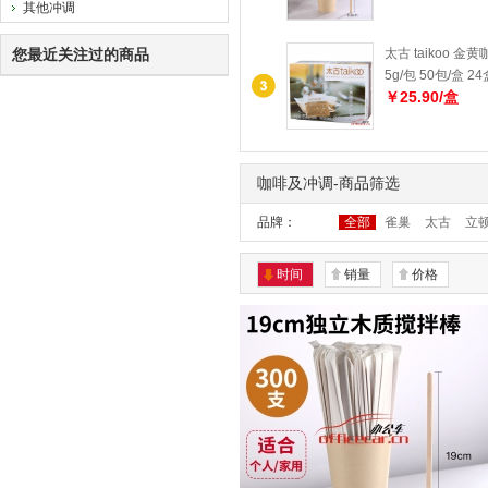
其他冲调
您最近关注过的商品
太古 taikoo 
5g/包 50包/盒 2
￥25.90/盒
咖啡及冲调-商品筛选
品牌：
全部
雀巢
太古
立
时间
销量
价格