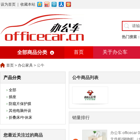
设为首页
|
收藏本站
热门搜索
首页
关于办公车
全部商品分类
美术用纸
办公用纸
首页
>
办公家具
>
公牛
产品分类
公牛商品列表
全部
插座
防窥片保护膜
其他电脑外设
销量排行
折叠床/午休床
办公车 officecar
您最近关注过的商品
文件柜/储物柜 