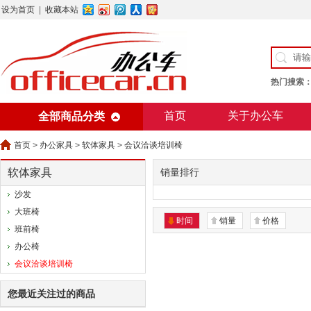
设为首页
|
收藏本站
热门搜索
首页
关于办公车
全部商品分类
美术用纸
办公用纸
首页
>
办公家具
>
软体家具
>
会议洽谈培训椅
软体家具
销量排行
沙发
大班椅
时间
销量
价格
班前椅
办公椅
会议洽谈培训椅
您最近关注过的商品