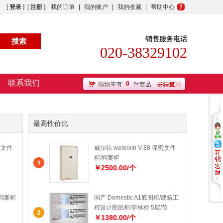
[
登录
] [
注册
]
我的订单
|
我的账户
|
我的收藏
|
帮助中心
销售服务电话
020-38329102
联系我们
0
最高性价比
柜文件
威尔信 weierxin V-88 保密文件
柜/档案柜
￥2500.00/个
/档案柜
国产 Domestic A1底图柜/建筑工
程设计图纸柜/菲林柜 5层/节
￥1380.00/个