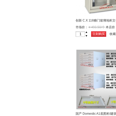
创新 C.X 118糖门玻璃地柜
市场价：
￥493.50/个
本店价
个
+
立刻购买
收藏
-
国产 Domestic A1底图柜