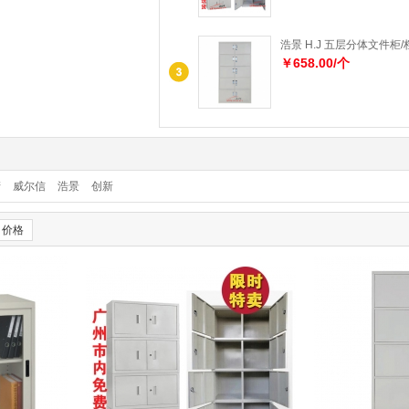
浩景 H.J 五层分体文件柜
￥658.00/个
产
威尔信
浩景
创新
价格