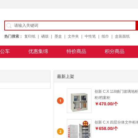
热门搜索：
复印纸
|
硒鼓
|
墨盒
|
文件夹
|
中性笔
|
纸巾
|
盒装面纸
公车
优惠集绵
特价商品
积分商品
公用纸
最新上架
创新 C.X 118糖门玻璃地
柜/档案柜
￥470.00/个
创新 C.X 四层分体文件柜
￥658.00/个