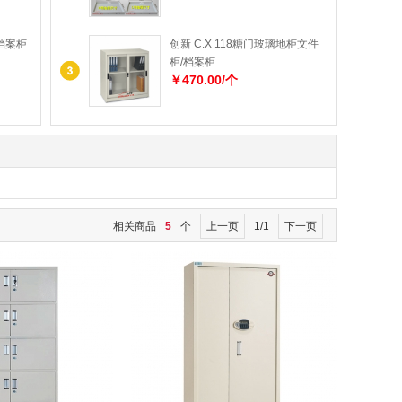
/档案柜
创新 C.X 118糖门玻璃地柜文件
柜/档案柜
￥470.00/个
相关商品
5
个
上一页
1/1
下一页