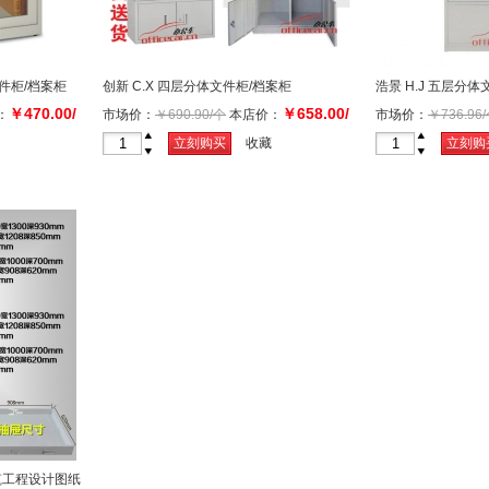
文件柜/档案柜
创新 C.X 四层分体文件柜/档案柜
浩景 H.J 五层分
￥470.00/
￥658.00/
：
市场价：
￥690.90/个
本店价：
市场价：
￥736.96
个
个
+
+
立刻购买
收藏
立刻购
-
-
/建筑工程设计图纸