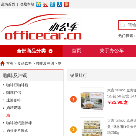
设为首页
|
收藏本站
热门搜索
首页
关于办公车
全部商品分类
美术用纸
办公用纸
首页
>
食品饮料
>
咖啡及冲调
>
糖
咖啡及冲调
销量排行
咖啡豆咖啡粉
太古 taikoo 
咖啡伴侣
5g/包 50包/盒 2
速溶咖啡
￥25.90/盒
奶精奶球
糖
太古 taikoo 原蔗
咖啡滤纸搅拌棒
盒 40盒/箱 (金
奶茶麦片蜂蜜
糖250g