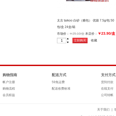
太古 taikoo 白砂（糖包） 优级 7.5g/包 50
包/盒 24盒/箱
￥23.90/盒
市场价：
￥25.10/盒
本店价：
+
立刻购买
收藏
-
购物指南
配送方式
支付方式
帐户注册
59免运费
货到付款
购物流程
配送收费标准
在线支付
会员权益
公司转帐
关于我们
|