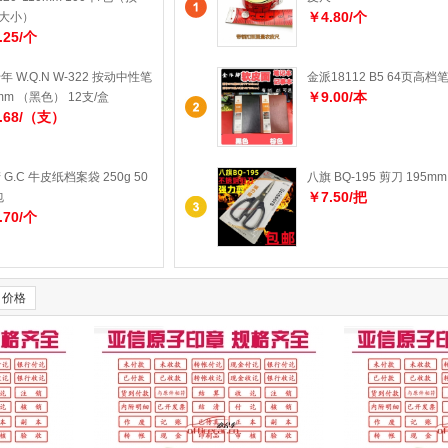
￥4.80/个
0大小）
.25/个
年 W.Q.N W-322 按动中性笔
金派18112 B5 64页高档
￥9.00/本
5mm （黑色） 12支/盒
.68/（支）
 G.C 牛皮纸档案袋 250g 50
八旗 BQ-195 剪刀 195mm
￥7.50/把
包
.70/个
价格