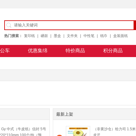
热门搜索：
复印纸
|
硒鼓
|
墨盒
|
文件夹
|
中性笔
|
纸巾
|
盒装面纸
公车
优惠集绵
特价商品
积分商品
公用纸
最新上架
 Gy 中式（牛皮纸）信封 5号
（非黄沙仓）给力司 1.5米
220*110mm 100个/包（预
皮尺