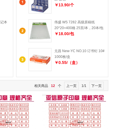
￥13.90/个
笔记本
伟盛 WS 7282 高级原稿纸
20*20=400格 25页/本，20本/包
￥18.00/包
元昌 New-YC NO.10 订书钉 10#
1000枚/盒
￥0.55/（盒）
相关商品
12
个
上一页
1/1
下一页