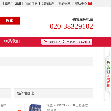
[
登录
] [
注册
]
我的订单
|
我的账户
|
我的收藏
|
帮助中心
销售服务电话
020-38329102
联系我们
0
最高性价比
 彩扣
永益 YONGYI YY318 三档 杂志
架 蓝色