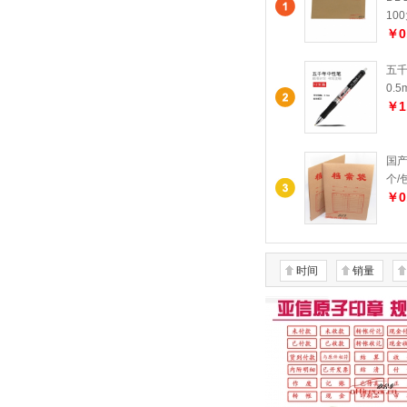
10
￥0
五千
0.
￥1
国产
个/
￥0
时间
销量