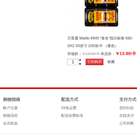
万里通 Walito 8940 “签名”指示标签 680-
SH2 50张*2 100张/卡 （黄色）
￥13.90/卡
市场价：
￥14.60/卡
本店价：
+
立刻购买
收藏
-
购物指南
配送方式
支付方式
帐户注册
59免运费
货到付款
购物流程
配送收费标准
在线支付
会员权益
公司转帐