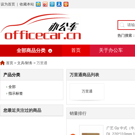
设为首页
|
收藏本站
热门搜索
首页
关于办公车
全部商品分类
美术用纸
办公用纸
首页
>
文具/财务
>
万里通
产品分类
万里通商品列表
全部
万里通
指示标签
您最近关注过的商品
销量排行
广艺 Gy 中式（
DL 220*110mm