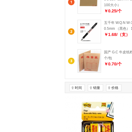
100大小）
￥0.25/个
五千年 W.Q.N W
0.5mm （黑色） 
￥1.68/（支）
国产 G.C 牛皮纸档
个/包
￥0.70/个
时间
销量
价格