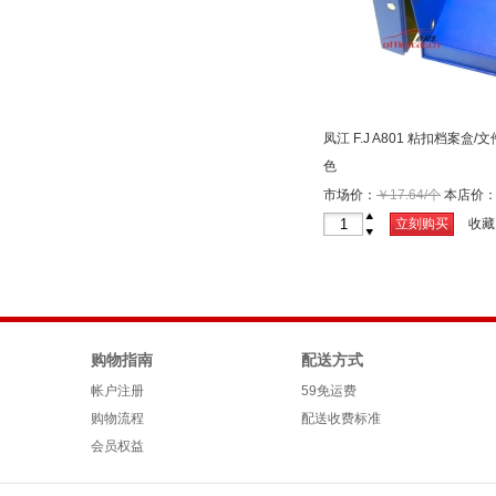
凤江 F.J A801 粘扣档案盒/
色
市场价：
￥17.64/个
本店价
+
立刻购买
收藏
-
购物指南
配送方式
帐户注册
59免运费
购物流程
配送收费标准
会员权益