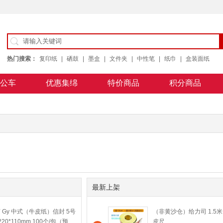
热门搜索：
复印纸
|
硒鼓
|
墨盒
|
文件夹
|
中性笔
|
纸巾
|
盒装面纸
公车
优惠集绵
特价商品
积分商品
公用纸
最新上架
 Gy 中式（牛皮纸）信封 5号
（非黄沙仓）给力司 1.5米
220*110mm 100个/包（预
皮尺