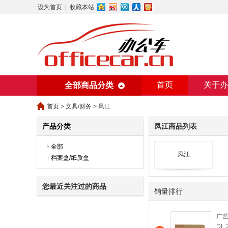
设为首页
|
收藏本站
首页
关于办
全部商品分类
美术用纸
办
首页
>
文具/财务
>
凤江
产品分类
凤江商品列表
全部
凤江
档案盒/纸质盒
您最近关注过的商品
销量排行
广艺
DL 