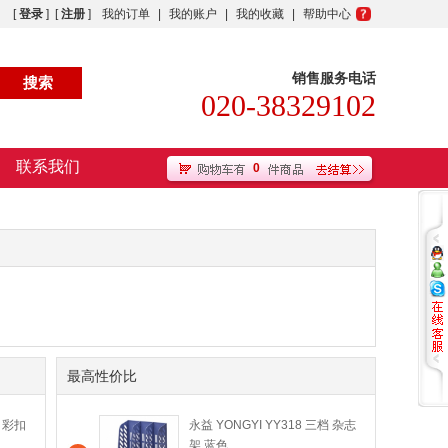
[
登录
] [
注册
]
我的订单
|
我的账户
|
我的收藏
|
帮助中心
销售服务电话
020-38329102
联系我们
0
最高性价比
 彩扣
永益 YONGYI YY318 三档 杂志
架 蓝色