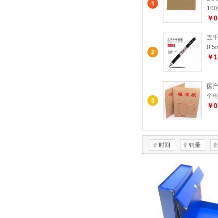
10
￥0
五千
0.
￥1
国产
个/
￥0
时间
销量