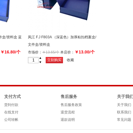
文件盒/资料盒 蓝
凤江 F.J F803A （深蓝色）加厚粘扣档案盒/
文件盒/资料盒
￥16.80/个
￥13.00/个
：
市场价：
￥13.65/个
本店价：
+
立刻购买
收藏
-
支付方式
售后服务
关于我
货到付款
售后服务政策
关于我们
在线支付
退货流程
联系我们
公司转帐
退款说明
常见问题