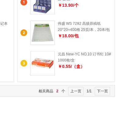
￥13.90/个
笔记本
伟盛 WS 7282 高级原稿纸
20*20=400格 25页/本，20本/包
￥18.00/包
元昌 New-YC NO.10 订书钉 10#
1000枚/盒
￥0.55/（盒）
相关商品
2
个
上一页
1/1
下一页