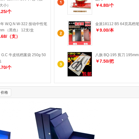
￥4.80/个
0大小）
.25/个
年 W.Q.N W-322 按动中性笔
金派18112 B5 64页高档
￥9.00/本
5mm （黑色） 12支/盒
.68/（支）
 G.C 牛皮纸档案袋 250g 50
八旗 BQ-195 剪刀 195mm
￥7.50/把
包
.70/个
价格