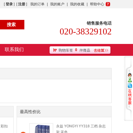
[
登录
] [
注册
]
我的订单
|
我的账户
|
我的收藏
|
帮助中心
销售服务电话
020-38329102
联系我们
0
最高性价比
 彩扣
永益 YONGYI YY318 三档 杂志
架 蓝色