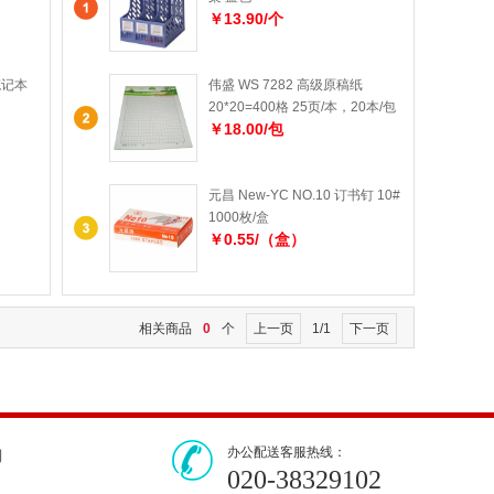
￥13.90/个
笔记本
伟盛 WS 7282 高级原稿纸
20*20=400格 25页/本，20本/包
￥18.00/包
元昌 New-YC NO.10 订书钉 10#
1000枚/盒
￥0.55/（盒）
相关商品
0
个
上一页
1/1
下一页
办公配送客服热线：
们
020-38329102