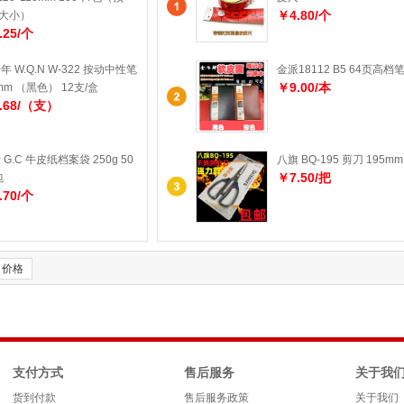
￥4.80/个
0大小）
.25/个
年 W.Q.N W-322 按动中性笔
金派18112 B5 64页高档
￥9.00/本
5mm （黑色） 12支/盒
.68/（支）
 G.C 牛皮纸档案袋 250g 50
八旗 BQ-195 剪刀 195mm
￥7.50/把
包
.70/个
价格
支付方式
售后服务
关于我
货到付款
售后服务政策
关于我们