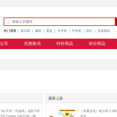
热门搜索：
复印纸
|
硒鼓
|
墨盒
|
文件夹
|
中性笔
|
纸巾
|
盒装面纸
公车
优惠集绵
特价商品
积分商品
公用纸
最新上架
 Gy 中式（牛皮纸）信封 5号
（非黄沙仓）给力司 1.5米
220*110mm 100个/包（预
皮尺