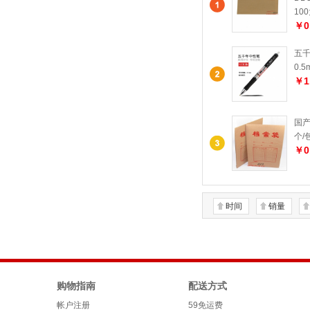
10
￥0
五千
0.
￥1
国产
个/
￥0
时间
销量
购物指南
配送方式
帐户注册
59免运费